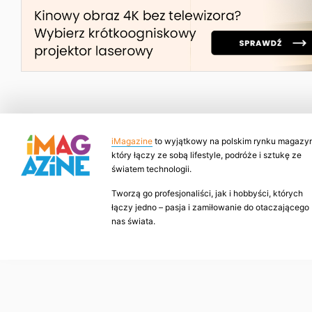
iMagazine
to wyjątkowy na polskim rynku magazyn
który łączy ze sobą lifestyle, podróże i sztukę ze
światem technologii.
Tworzą go profesjonaliści, jak i hobbyści, których
łączy jedno – pasja i zamiłowanie do otaczającego
nas świata.