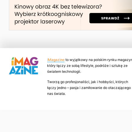
iMagazine
to wyjątkowy na polskim rynku magazyn
który łączy ze sobą lifestyle, podróże i sztukę ze
światem technologii.
Tworzą go profesjonaliści, jak i hobbyści, których
łączy jedno – pasja i zamiłowanie do otaczającego
nas świata.