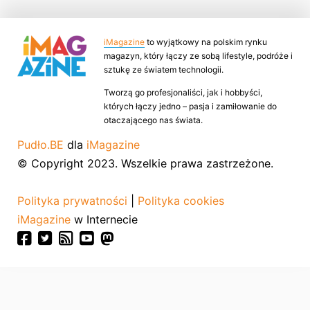
iMagazine
to wyjątkowy na polskim rynku
magazyn, który łączy ze sobą lifestyle, podróże i
sztukę ze światem technologii.
Tworzą go profesjonaliści, jak i hobbyści,
których łączy jedno – pasja i zamiłowanie do
otaczającego nas świata.
Pudło.BE
dla
iMagazine
© Copyright 2023. Wszelkie prawa zastrzeżone.
Polityka prywatności
|
Polityka cookies
iMagazine
w Internecie