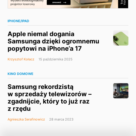
IPHONE/IPAD
Apple niemal dogania
Samsunga dzięki ogromnemu
popytowi na iPhone’a 17
Krzysztof Kołacz
15 października 2025
KINO DOMOWE
Samsung rekordzistą
w sprzedaży telewizorów –
zgadnijcie, który to już raz
z rzędu
Agnieszka Serafinowicz
28 marca 2023