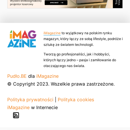
iMagazine
to wyjątkowy na polskim rynku
magazyn, który łączy ze sobą lifestyle, podróże i
sztukę ze światem technologii.
Tworzą go profesjonaliści, jak i hobbyści,
których łączy jedno – pasja i zamiłowanie do
otaczającego nas świata.
Pudło.BE
dla
iMagazine
© Copyright 2023. Wszelkie prawa zastrzeżone.
Polityka prywatności
|
Polityka cookies
iMagazine
w Internecie