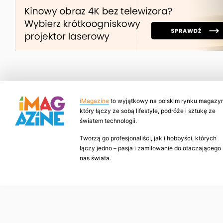
iMagazine
to wyjątkowy na polskim rynku magazyn
który łączy ze sobą lifestyle, podróże i sztukę ze
światem technologii.
Tworzą go profesjonaliści, jak i hobbyści, których
łączy jedno – pasja i zamiłowanie do otaczającego
nas świata.