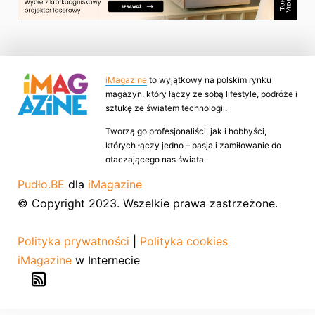
iMagazine
to wyjątkowy na polskim rynku
magazyn, który łączy ze sobą lifestyle, podróże i
sztukę ze światem technologii.
Tworzą go profesjonaliści, jak i hobbyści,
których łączy jedno – pasja i zamiłowanie do
otaczającego nas świata.
Pudło.BE
dla
iMagazine
© Copyright 2023. Wszelkie prawa zastrzeżone.
Polityka prywatności
|
Polityka cookies
iMagazine
w Internecie