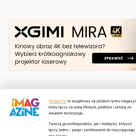
iMagazine
to wyjątkowy na polskim rynku magazyn
który łączy ze sobą lifestyle, podróże i sztukę ze
światem technologii.
Tworzą go profesjonaliści, jak i hobbyści, których
łączy jedno – pasja i zamiłowanie do otaczającego
nas świata.