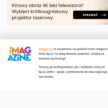
iMagazine
to wyjątkowy na polskim rynku magazyn
który łączy ze sobą lifestyle, podróże i sztukę ze
światem technologii.
Tworzą go profesjonaliści, jak i hobbyści, których
łączy jedno – pasja i zamiłowanie do otaczającego
nas świata.