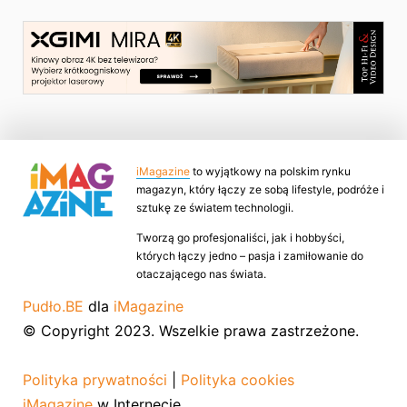
iMagazine
to wyjątkowy na polskim rynku
magazyn, który łączy ze sobą lifestyle, podróże i
sztukę ze światem technologii.
Tworzą go profesjonaliści, jak i hobbyści,
których łączy jedno – pasja i zamiłowanie do
otaczającego nas świata.
Pudło.BE
dla
iMagazine
© Copyright 2023. Wszelkie prawa zastrzeżone.
Polityka prywatności
|
Polityka cookies
iMagazine
w Internecie