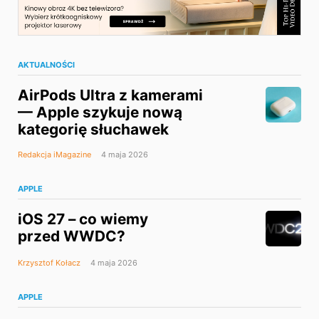
AKTUALNOŚCI
AirPods Ultra z kamerami
— Apple szykuje nową
kategorię słuchawek
Redakcja iMagazine
4 maja 2026
APPLE
iOS 27 – co wiemy
przed WWDC?
Krzysztof Kołacz
4 maja 2026
APPLE