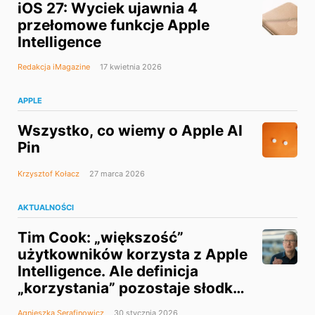
iOS 27: Wyciek ujawnia 4
przełomowe funkcje Apple
Intelligence
Redakcja iMagazine
17 kwietnia 2026
APPLE
Wszystko, co wiemy o Apple AI
Pin
Krzysztof Kołacz
27 marca 2026
AKTUALNOŚCI
Tim Cook: „większość”
użytkowników korzysta z Apple
Intelligence. Ale definicja
„korzystania” pozostaje słodką
tajemnicą
Agnieszka Serafinowicz
30 stycznia 2026