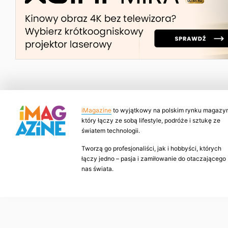
iMagazine
to wyjątkowy na polskim rynku magazyn
który łączy ze sobą lifestyle, podróże i sztukę ze
światem technologii.
Tworzą go profesjonaliści, jak i hobbyści, których
łączy jedno – pasja i zamiłowanie do otaczającego
nas świata.