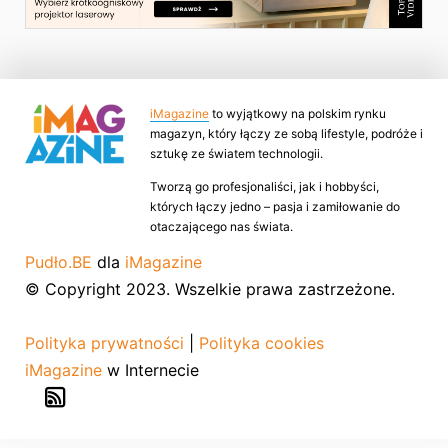
iMagazine
to wyjątkowy na polskim rynku
magazyn, który łączy ze sobą lifestyle, podróże i
sztukę ze światem technologii.
Tworzą go profesjonaliści, jak i hobbyści,
których łączy jedno – pasja i zamiłowanie do
otaczającego nas świata.
Pudło.BE
dla
iMagazine
© Copyright 2023. Wszelkie prawa zastrzeżone.
Polityka prywatności
|
Polityka cookies
iMagazine
w Internecie