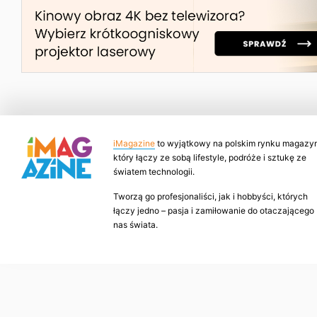
iMagazine
to wyjątkowy na polskim rynku magazyn
który łączy ze sobą lifestyle, podróże i sztukę ze
światem technologii.
Tworzą go profesjonaliści, jak i hobbyści, których
łączy jedno – pasja i zamiłowanie do otaczającego
nas świata.