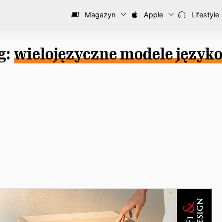
Magazyn
Apple
Lifestyle
g:
wielojęzyczne modele język