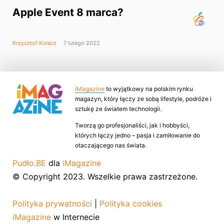
Apple Event 8 marca?
Krzysztof Kołacz
7 lutego 2022
iMagazine
to wyjątkowy na polskim rynku
magazyn, który łączy ze sobą lifestyle, podróże i
sztukę ze światem technologii.
Tworzą go profesjonaliści, jak i hobbyści,
których łączy jedno – pasja i zamiłowanie do
otaczającego nas świata.
Pudło.BE
dla
iMagazine
© Copyright 2023. Wszelkie prawa zastrzeżone.
Polityka prywatności
|
Polityka cookies
iMagazine
w Internecie