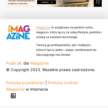
iMagazine
to wyjątkowy na polskim rynku
magazyn, który łączy ze sobą lifestyle, podróże i
sztukę ze światem technologii.
Tworzą go profesjonaliści, jak i hobbyści,
których łączy jedno – pasja i zamiłowanie do
otaczającego nas świata.
Pudło.BE
dla
iMagazine
© Copyright 2023. Wszelkie prawa zastrzeżone.
Polityka prywatności
|
Polityka cookies
iMagazine
w Internecie