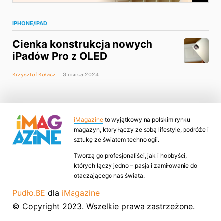
IPHONE/IPAD
Cienka konstrukcja nowych
iPadów Pro z OLED
Krzysztof Kołacz
3 marca 2024
iMagazine
to wyjątkowy na polskim rynku
magazyn, który łączy ze sobą lifestyle, podróże i
sztukę ze światem technologii.
Tworzą go profesjonaliści, jak i hobbyści,
których łączy jedno – pasja i zamiłowanie do
otaczającego nas świata.
Pudło.BE
dla
iMagazine
© Copyright 2023. Wszelkie prawa zastrzeżone.