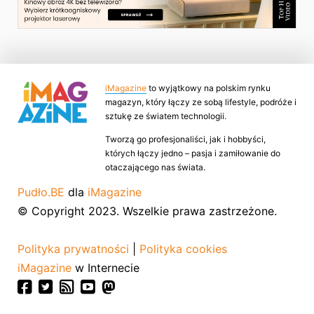
iMagazine
to wyjątkowy na polskim rynku
magazyn, który łączy ze sobą lifestyle, podróże i
sztukę ze światem technologii.
Tworzą go profesjonaliści, jak i hobbyści,
których łączy jedno – pasja i zamiłowanie do
otaczającego nas świata.
Pudło.BE
dla
iMagazine
© Copyright 2023. Wszelkie prawa zastrzeżone.
Polityka prywatności
|
Polityka cookies
iMagazine
w Internecie