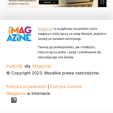
iMagazine
to wyjątkowy na polskim rynku
magazyn, który łączy ze sobą lifestyle, podróże i
sztukę ze światem technologii.
Tworzą go profesjonaliści, jak i hobbyści,
których łączy jedno – pasja i zamiłowanie do
otaczającego nas świata.
Pudło.BE
dla
iMagazine
© Copyright 2023. Wszelkie prawa zastrzeżone.
Polityka prywatności
|
Polityka cookies
iMagazine
w Internecie