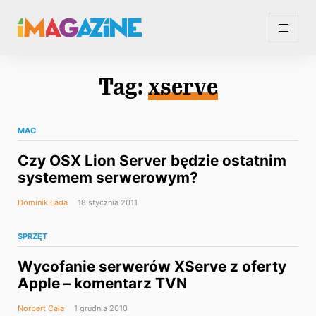
Tag:
xserve
MAC
Czy OSX Lion Server będzie ostatnim
systemem serwerowym?
Dominik Łada
18 stycznia 2011
SPRZĘT
Wycofanie serwerów XServe z oferty
Apple – komentarz TVN
Norbert Cała
1 grudnia 2010