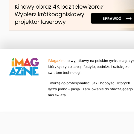
iMagazine
to wyjątkowy na polskim rynku magazyn
który łączy ze sobą lifestyle, podróże i sztukę ze
światem technologii.
Tworzą go profesjonaliści, jak i hobbyści, których
łączy jedno – pasja i zamiłowanie do otaczającego
nas świata.