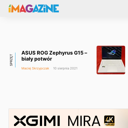
ASUS ROG Zephyrus G15 –
SPRZĘT
biały potwór
Maciej Skrzypczak
10 sierpnia 2021