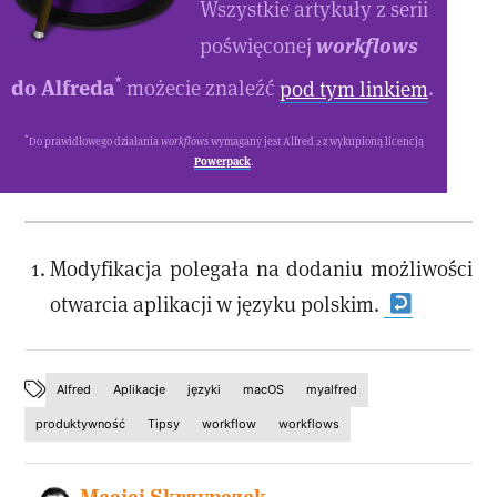
Wszystkie artykuły z serii
workflows
poświęconej
*
do Alfreda
możecie znaleźć
pod tym linkiem
.
*
Do prawidłowego działania
workflows
wymagany jest Alfred 2 z wykupioną licencją
Powerpack
.
Modyfikacja polegała na dodaniu możliwości
otwarcia aplikacji w języku polskim.
Alfred
Aplikacje
języki
macOS
myalfred
produktywność
Tipsy
workflow
workflows