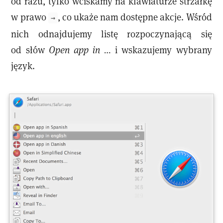
od razu, tylko wciskamy na klawiaturze strzałkę
w prawo
, co ukaże nam dostępne akcje. Wśród
→
nich odnajdujemy listę rozpoczynającą się
od słów
Open app in …
i wskazujemy wybrany
język.