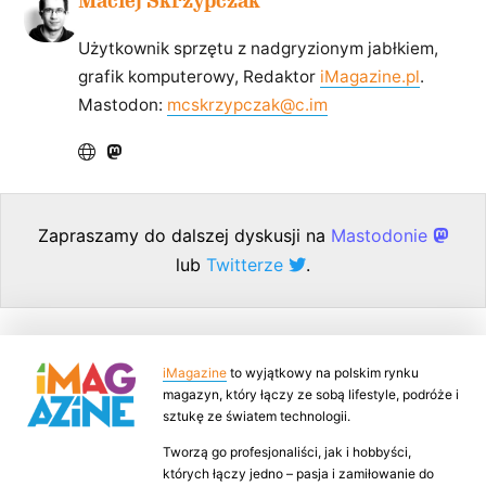
Maciej Skrzypczak
Użytkownik sprzętu z nadgryzionym jabłkiem,
grafik komputerowy, Redaktor
iMagazine.pl
.
Mastodon:
mcskrzypczak@c.im
Zapraszamy do dalszej dyskusji na
Mastodonie
lub
Twitterze
.
iMagazine
to wyjątkowy na polskim rynku
magazyn, który łączy ze sobą lifestyle, podróże i
sztukę ze światem technologii.
Tworzą go profesjonaliści, jak i hobbyści,
których łączy jedno – pasja i zamiłowanie do