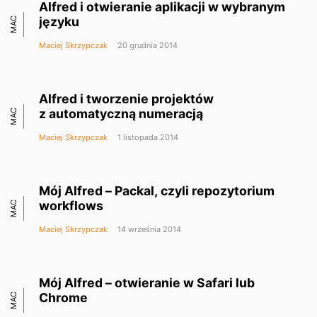
Alfred i otwieranie aplikacji w wybranym
języku
MAC
Maciej Skrzypczak
20 grudnia 2014
Alfred i tworzenie projektów
z automatyczną numeracją
MAC
Maciej Skrzypczak
1 listopada 2014
Mój Alfred – Packal, czyli repozytorium
workflows
MAC
Maciej Skrzypczak
14 września 2014
Mój Alfred – otwieranie w Safari lub
Chrome
MAC