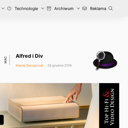
Technologie
Archiwum
Reklama
Alfred i Div
MAC
Maciej Skrzypczak
28 grudnia 2016