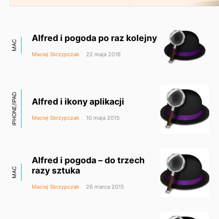
Alfred i pogoda po raz kolejny
MAC
Maciej Skrzypczak
22 maja 2016
IPHONE/IPAD
Alfred i ikony aplikacji
Maciej Skrzypczak
10 maja 2015
Alfred i pogoda – do trzech
razy sztuka
MAC
Maciej Skrzypczak
26 marca 2015