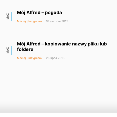
Mój Alfred – pogoda
MAC
Maciej Skrzypczak
16 sierpnia 2013
Mój Alfred – kopiowanie nazwy pliku lub
folderu
MAC
Maciej Skrzypczak
26 lipca 2013