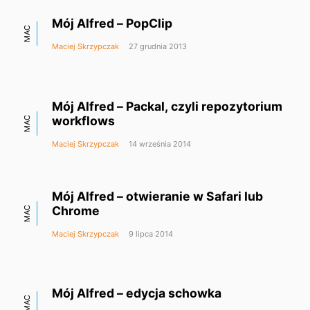
Mój Alfred – PopClip
MAC
Maciej Skrzypczak
27 grudnia 2013
Mój Alfred – Packal, czyli repozytorium
workflows
MAC
Maciej Skrzypczak
14 września 2014
Mój Alfred – otwieranie w Safari lub
Chrome
MAC
Maciej Skrzypczak
9 lipca 2014
Mój Alfred – edycja schowka
MAC