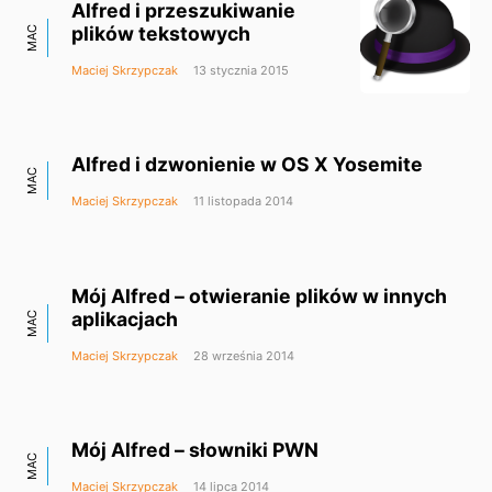
Alfred i przeszukiwanie
plików tekstowych
MAC
Maciej Skrzypczak
13 stycznia 2015
Alfred i dzwonienie w OS X Yosemite
MAC
Maciej Skrzypczak
11 listopada 2014
Mój Alfred – otwieranie plików w innych
aplikacjach
MAC
Maciej Skrzypczak
28 września 2014
Mój Alfred – słowniki PWN
MAC
Maciej Skrzypczak
14 lipca 2014