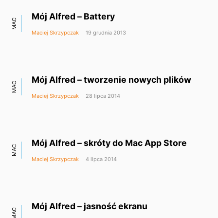
Mój Alfred – Battery
MAC
Maciej Skrzypczak
19 grudnia 2013
Mój Alfred – tworzenie nowych plików
MAC
Maciej Skrzypczak
28 lipca 2014
Mój Alfred – skróty do Mac App Store
MAC
Maciej Skrzypczak
4 lipca 2014
Mój Alfred – jasność ekranu
MAC