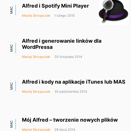
Alfred i Spotify Mini Player
MAC
Maciej Skrzypczak
1 lutego 2015
Alfred i generowanie linków dla
WordPressa
MAC
Maciej Skrzypczak
29 listopada 2014
Alfred i kody na aplikacje iTunes lub MAS
MAC
Maciej Skrzypczak
30 października 2014
Mój Alfred – tworzenie nowych plików
MAC
Maciej Skrzypczak
28 lipca 2014