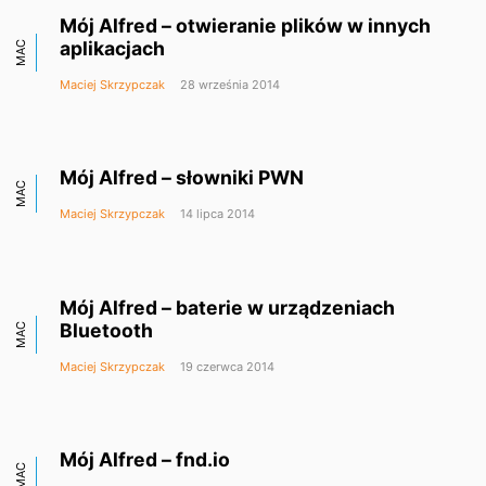
Mój Alfred – otwieranie plików w innych
aplikacjach
MAC
Maciej Skrzypczak
28 września 2014
Mój Alfred – słowniki PWN
MAC
Maciej Skrzypczak
14 lipca 2014
Mój Alfred – baterie w urządzeniach
Bluetooth
MAC
Maciej Skrzypczak
19 czerwca 2014
Mój Alfred – fnd.io
MAC