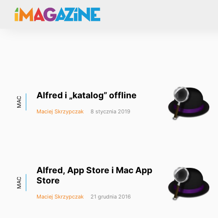
Alfred i „katalog” offline
MAC
Maciej Skrzypczak
8 stycznia 2019
Alfred, App Store i Mac App
Store
MAC
Maciej Skrzypczak
21 grudnia 2016