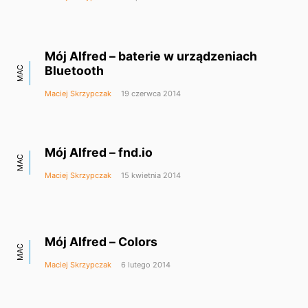
Mój Alfred – baterie w urządzeniach
Bluetooth
MAC
Maciej Skrzypczak
19 czerwca 2014
Mój Alfred – fnd.io
MAC
Maciej Skrzypczak
15 kwietnia 2014
Mój Alfred – Colors
MAC
Maciej Skrzypczak
6 lutego 2014