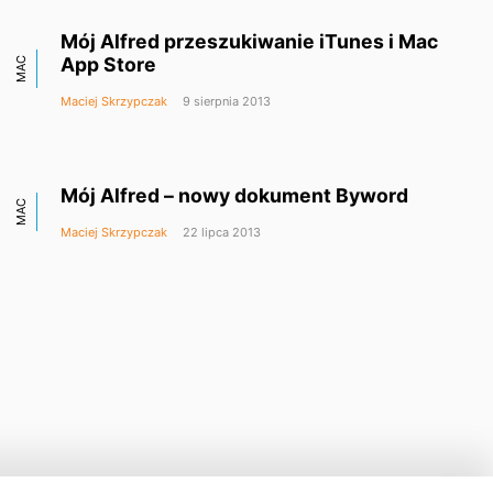
Mój Alfred przeszukiwanie iTunes i Mac
App Store
MAC
Maciej Skrzypczak
9 sierpnia 2013
Mój Alfred – nowy dokument Byword
MAC
Maciej Skrzypczak
22 lipca 2013