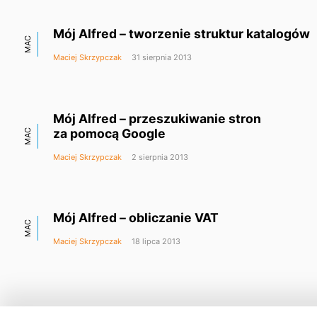
Mój Alfred – tworzenie struktur katalogów
MAC
Maciej Skrzypczak
31 sierpnia 2013
Mój Alfred – przeszukiwanie stron
za pomocą Google
MAC
Maciej Skrzypczak
2 sierpnia 2013
Mój Alfred – obliczanie VAT
MAC
Maciej Skrzypczak
18 lipca 2013