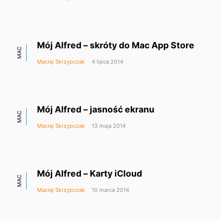
Mój Alfred – skróty do Mac App Store
MAC
Maciej Skrzypczak
4 lipca 2014
Mój Alfred – jasność ekranu
MAC
Maciej Skrzypczak
13 maja 2014
Mój Alfred – Karty iCloud
MAC
Maciej Skrzypczak
10 marca 2014