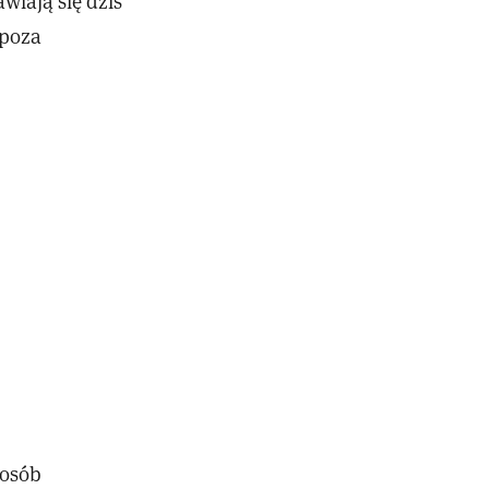
wiają się dziś
 poza
 osób