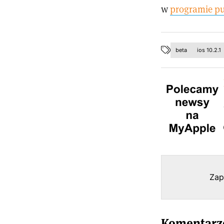
w
programie pu
beta
ios 10.2.1
Zap
Komentarze