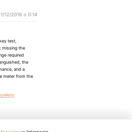
1/12/2016 o 0:14
key test,
k missing the
nge required
languished, the
rmance, and a
e meter from the
yalists