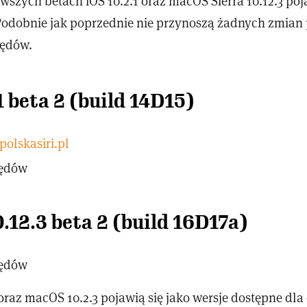
wszych betach iOS 10.2.1 oraz macOS Sierra 10.12.3 poja
 Podobnie jak poprzednie nie przynoszą żadnych zmian
łędów.
1 beta 2 (build 14D15)
olskasiri.pl
łędów
12.3 beta 2 (build 16D17a)
łędów
 oraz macOS 10.2.3 pojawią się jako wersje dostępne dla