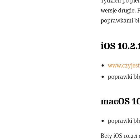
Tydzień po pier
wersje drugie.
poprawkami b
iOS 10.2.
www.czyjestp
poprawki b
macOS 10.
poprawki b
Bety iOS 10.2.1