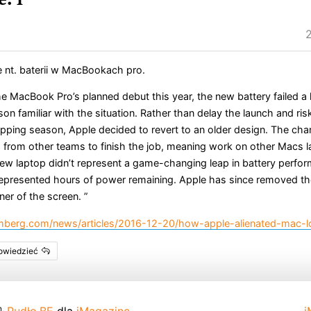
2
 nt. baterii w MacBookach pro.
he MacBook Pro’s planned debut this year, the new battery failed a 
on familiar with the situation. Rather than delay the launch and ris
opping season, Apple decided to revert to an older design. The cha
s from other teams to finish the job, meaning work on other Macs 
ew laptop didn’t represent a game-changing leap in battery perfo
epresented hours of power remaining. Apple has since removed th
er of the screen. ”
berg.com/news/articles/2016-12-20/how-apple-alienated-mac-lo
powiedzieć
,