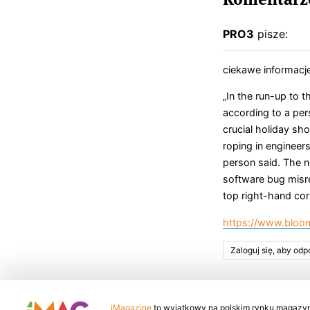
PRO3
pisze:
ciekawe informacje
„In the run-up to t
according to a pers
crucial holiday sh
roping in engineer
person said. The n
software bug misr
top right-hand corn
https://www.bloom
Zaloguj się, aby od
iMagazine
to wyjątkowy na polskim rynku magazyn