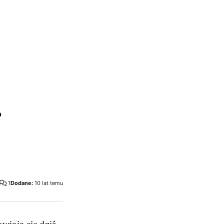
,
1
Dodane:
10 lat temu