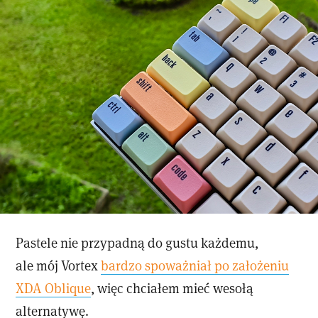
Pastele nie przypadną do gustu każdemu,
ale mój Vortex
bardzo spoważniał po założeniu
XDA Oblique
, więc chciałem mieć wesołą
alternatywę.