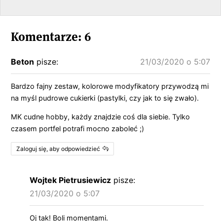
Komentarze: 6
Beton
pisze:
21/03/2020 o 5:07
Bardzo fajny zestaw, kolorowe modyfikatory przywodzą mi
na myśl pudrowe cukierki (pastylki, czy jak to się zwało).
MK cudne hobby, każdy znajdzie coś dla siebie. Tylko
czasem portfel potrafi mocno zaboleć ;)
Zaloguj się, aby odpowiedzieć
Wojtek Pietrusiewicz
pisze:
21/03/2020 o 5:07
Oj tak! Boli momentami.