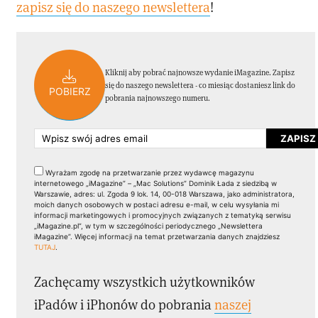
zapisz się do naszego newslettera
!
Kliknij aby pobrać najnowsze wydanie iMagazine. Zapisz
się do naszego newslettera - co miesiąc dostaniesz link do
POBIERZ
pobrania najnowszego numeru.
Wyrażam zgodę na przetwarzanie przez wydawcę magazynu
internetowego „iMagazine” – „Mac Solutions” Dominik Łada z siedzibą w
Warszawie, adres: ul. Zgoda 9 lok. 14, 00-018 Warszawa, jako administratora,
moich danych osobowych w postaci adresu e-mail, w celu wysyłania mi
informacji marketingowych i promocyjnych związanych z tematyką serwisu
„iMagazine.pl”, w tym w szczególności periodycznego „Newslettera
iMagazine”. Więcej informacji na temat przetwarzania danych znajdziesz
TUTAJ
.
Zachęcamy wszystkich użytkowników
iPadów i iPhonów do pobrania
naszej