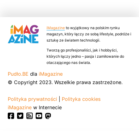
iMagazine
to wyjątkowy na polskim rynku
magazyn, który łączy ze sobą lifestyle, podróże i
sztukę ze światem technologii.
Tworzą go profesjonaliści, jak i hobbyści,
których łączy jedno – pasja i zamiłowanie do
otaczającego nas świata.
Pudło.BE
dla
iMagazine
© Copyright 2023. Wszelkie prawa zastrzeżone.
Polityka prywatności
|
Polityka cookies
iMagazine
w Internecie