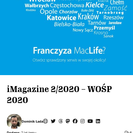
iMagazine 2/2020 – WOŚP
2020
Dominik Łada
Dodane:
7 lat temu
6