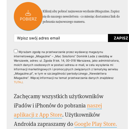
Kliknij aby pobrać najnowsze wydanie iMagazine. Zapisz
się do naszego newslettera - co miesiąc dostaniesz link do
POBIERZ
pobrania najnowszego numeru.
Wyrażam zgodę na przetwarzanie przez wydawcę magazynu
internetowego „iMagazine” – „Mac Solutions” Dominik Łada z siedzibą w
Warszawie, adres: ul. Zgoda 9 lok. 14, 00-018 Warszawa, jako administratora,
moich danych osobowych w postaci adresu e-mail, w celu wysyłania mi
informacji marketingowych i promocyjnych związanych z tematyką serwisu
„iMagazine.pl”, w tym w szczególności periodycznego „Newslettera
iMagazine”. Więcej informacji na temat przetwarzania danych znajdziesz
TUTAJ
.
Zachęcamy wszystkich użytkowników
iPadów i iPhonów do pobrania
naszej
aplikacji z App Store
. Użytkowników
Androida zapraszamy do
Google Play Store.