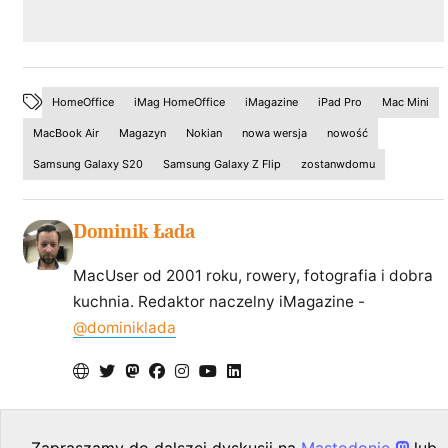
HomeOffice
iMag HomeOffice
iMagazine
iPad Pro
Mac Mini
MacBook Air
Magazyn
Nokian
nowa wersja
nowość
Samsung Galaxy S20
Samsung Galaxy Z Flip
zostanwdomu
Dominik Łada
MacUser od 2001 roku, rowery, fotografia i dobra
kuchnia. Redaktor naczelny iMagazine -
@dominiklada