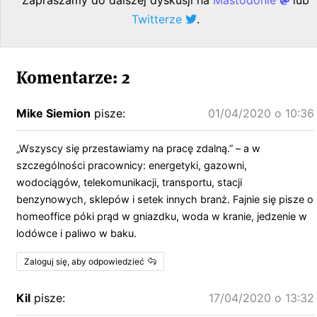
Zapraszamy do dalszej dyskusji na
Mastodonie
lub
Twitterze
.
Komentarze: 2
Mike Siemion
pisze:
01/04/2020 o 10:36
„Wszyscy się przestawiamy na pracę zdalną.” – a w
szczególności pracownicy: energetyki, gazowni,
wodociągów, telekomunikacji, transportu, stacji
benzynowych, sklepów i setek innych branż. Fajnie się pisze o
homeoffice póki prąd w gniazdku, woda w kranie, jedzenie w
lodówce i paliwo w baku.
Zaloguj się, aby odpowiedzieć
Kil
pisze:
17/04/2020 o 13:32