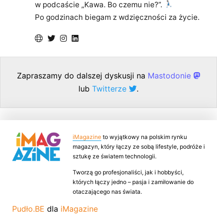
w podcaście „Kawa. Bo czemu nie?”.
Po godzinach biegam z wdzięczności za życie.
Zapraszamy do dalszej dyskusji na
Mastodonie
lub
Twitterze
.
iMagazine
to wyjątkowy na polskim rynku
magazyn, który łączy ze sobą lifestyle, podróże i
sztukę ze światem technologii.
Tworzą go profesjonaliści, jak i hobbyści,
których łączy jedno – pasja i zamiłowanie do
otaczającego nas świata.
Pudło.BE
dla
iMagazine