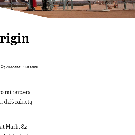
rigin
2
Dodane:
5 lat temu
go miliardera
i dziś rakietą
at Mark, 82-