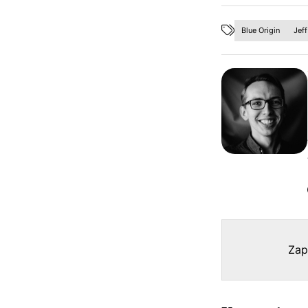
Blue Origin
Jef
Zap