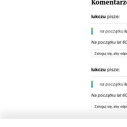
Komentarze
lukczu
pisze:
na początku
l
Na
początku
lat
6
Zaloguj się, aby od
lukczu
pisze:
na początku
l
Na
początku
lat
6
Zaloguj się, aby od