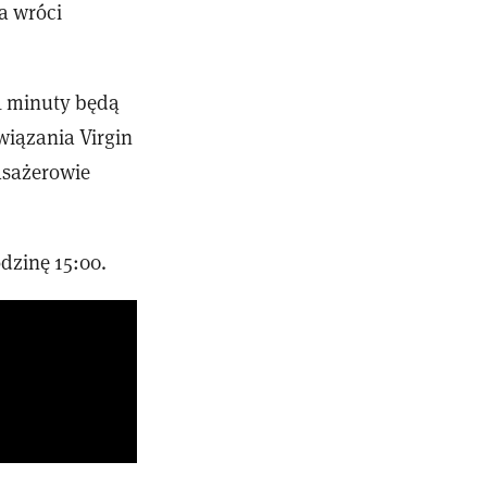
a wróci
-4 minuty będą
wiązania Virgin
asażerowie
odzinę 15:00.