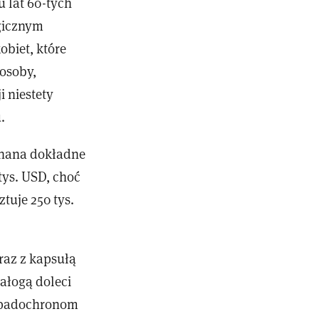
u lat 60-tych
ogicznym
obiet, które
 osoby,
i niestety
.
 znana dokładne
tys. USD, choć
ztuje 250 tys.
wraz z kapsułą
załogą doleci
 spadochronom