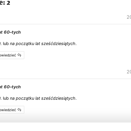
: 2
2
at
60
–
tych
0
.
lub
na
początku
lat
sześćdziesiątych
.
powiedzieć
2
at
60
–
tych
0
.
lub
na
początku
lat
sześćdziesiątych
.
powiedzieć