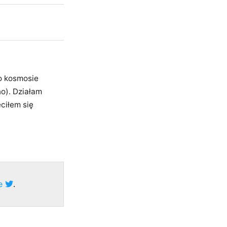
 o kosmosie
no). Działam
ciłem się
ze
.