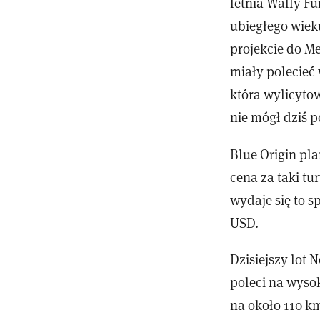
letnia Wally Fu
ubiegłego wiek
projekcie do Me
miały polecieć
która wylicytow
nie mógł dziś p
Blue Origin pla
cena za taki tu
wydaje się to s
USD.
Dzisiejszy lot 
poleci na wysok
na około 110 k