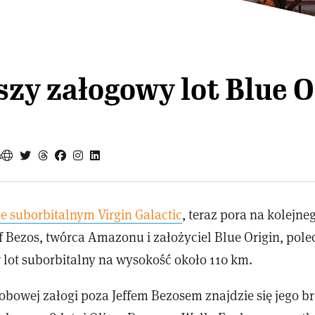
zy załogowy lot Blue O
k
e suborbitalnym Virgin Galactic
, teraz pora na kolejne
f Bezos, twórca Amazonu i założyciel Blue Origin, polec
lot suborbitalny na wysokość około 110 km.
bowej załogi poza Jeffem Bezosem znajdzie się jego br