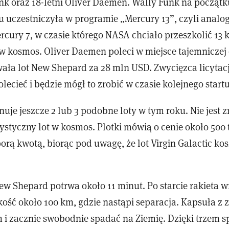
nk oraz 18-letni Oliver Daemen. Wally Funk na początk
u uczestniczyła w programie „Mercury 13”, czyli anal
rcury 7, w czasie którego NASA chciało przeszkolić 13 k
 w kosmos. Oliver Daemen poleci w miejsce tajemniczej
ała lot New Shepard za 28 mln USD. Zwycięzca licytacj
olecieć i będzie mógł to zrobić w czasie kolejnego startu
nuje jeszcze 2 lub 3 podobne loty w tym roku. Nie jest
rystyczny lot w kosmos. Plotki mówią o cenie około 500 
porą kwotą, biorąc pod uwagę, że lot Virgin Galactic kos
New Shepard potrwa około 11 minut. Po starcie rakieta 
ość około 100 km, gdzie nastąpi separacja. Kapsuła z 
m i zacznie swobodnie spadać na Ziemię. Dzięki trzem