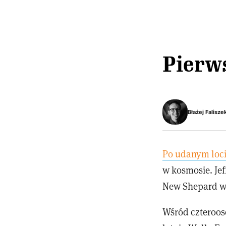
Pierws
Błażej Falisze
Po udanym loci
w kosmosie. Jef
New Shepard w 
Wśród czterooso