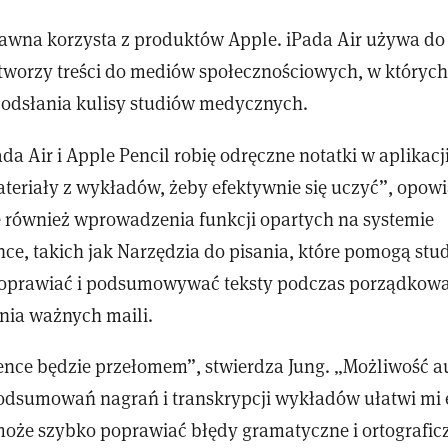
awna korzysta z produktów Apple. iPada Air używa do 
worzy treści do mediów społecznościowych, w których
odsłania kulisy studiów medycznych.
a Air i Apple Pencil robię odręczne notatki w aplikacji
ateriały z wykładów, żeby efektywnie się uczyć”, opow
 również wprowadzenia funkcji opartych na systemie
nce, takich jak Narzędzia do pisania, które pomogą st
poprawiać i podsumowywać teksty podczas porządkowa
ania ważnych maili.
gence będzie przełomem”, stwierdza Jung. „Możliwość
dsumowań nagrań i transkrypcji wykładów ułatwi mi 
oże szybko poprawiać błędy gramatyczne i ortografic