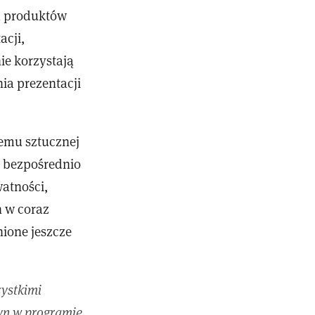
m produktów
acji,
ie korzystają
ia prezentacji
temu sztucznej
ć bezpośrednio
atności,
h w coraz
ione jeszcze
zystkimi
yn w programie