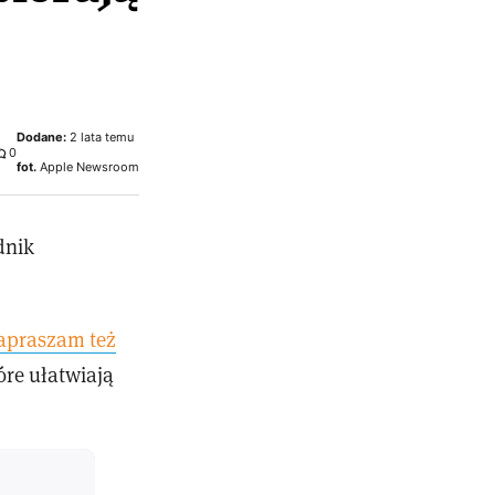
Dodane:
2 lata temu
0
fot.
Apple Newsroom
dnik
apraszam też
óre ułatwiają