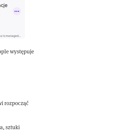
pple występuje
wi rozpocząć
a, sztuki