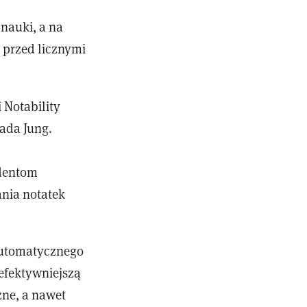
nauki, a na
 przed licznymi
 Notability
iada Jung.
udentom
nia notatek
 automatycznego
efektywniejszą
zne, a nawet