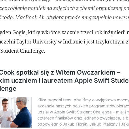
ez robienie notatek na zajęciach z chemii organicznej p
 Xcode. MacBook Air otwiera przede mną zupełnie nowe m
den Gogis, który wkrótce zacznie trzeci rok inżynierii
uczelni Taylor University w Indianie i jest trzykrotnym
 Student Challenge.