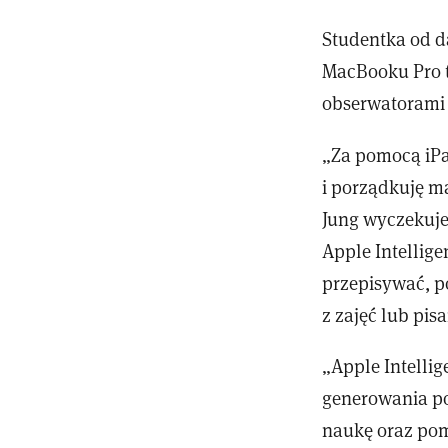
Studentka od d
MacBooku Pro t
obserwatorami 
„Za pomocą iPad
i porządkuję m
Jung wyczekuje
Apple Intellige
przepisywać, 
z zajęć lub pis
„Apple Intelli
generowania po
naukę oraz pom