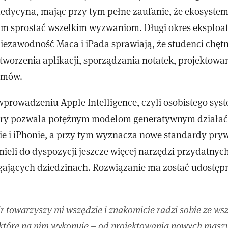
edycyna, mając przy tym pełne zaufanie, że ekosyste
m sprostać wszelkim wyzwaniom. Długi okres eksploat
iezawodność Maca i iPada sprawiają, że studenci chętn
tworzenia aplikacji, sporządzania notatek, projektowan
ilmów.
wprowadzeniu Apple Intelligence, czyli osobistego sys
który pozwala potężnym modelom generatywnym działa
ie i iPhonie, a przy tym wyznacza nowe standardy pryw
ieli do dyspozycji jeszcze więcej narzędzi przydatnyc
ających dziedzinach. Rozwiązanie ma zostać udostępn
 towarzyszy mi wszędzie i znakomicie radzi sobie ze ws
które na nim wykonuję – od projektowania nowych masz