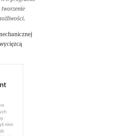
o tworzenie
ożliwości.
 mechanicznej
 zwycięzcą