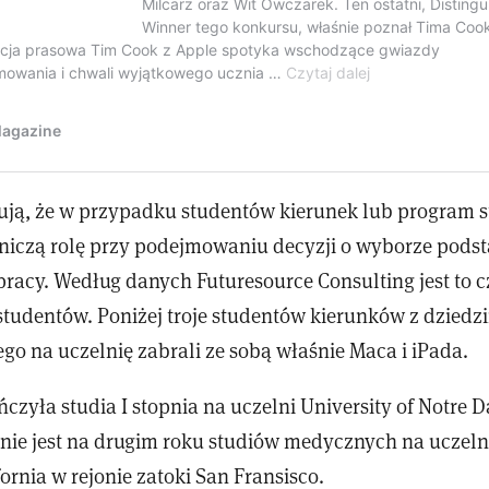
ją, że w przypadku studentów kierunek lub program 
niczą rolę przy podejmowaniu decyzji o wyborze pod
pracy. Według danych Futuresource Consulting jest to 
 studentów. Poniżej troje studentów kierunków z dzied
go na uczelnię zabrali ze sobą właśnie Maca i iPada.
czyła studia I stopnia na uczelni University of Notre 
cnie jest na drugim roku studiów medycznych na uczeln
fornia w rejonie zatoki San Fransisco.