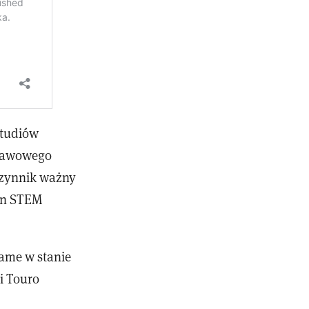
studiów
stawowego
czynnik ważny
zin STEM
Dame w stanie
i Touro