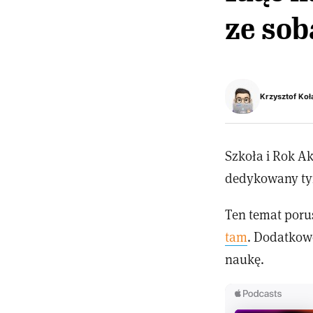
ze sob
Krzysztof Koł
Szkoła i Rok A
dedykowany tym,
Ten temat poru
tam
. Dodatkowo
naukę.