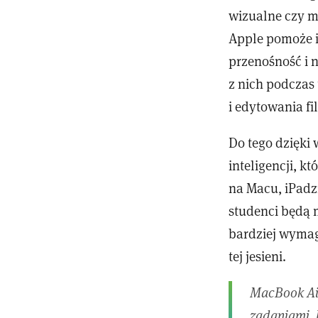
wizualne czy m
Apple pomoże i
przenośność i n
z nich podczas 
i edytowania f
Do tego dzięki 
inteligencji, 
na Macu, iPadz
studenci będą m
bardziej wymag
tej jesieni.
MacBook Air
zadaniami, 