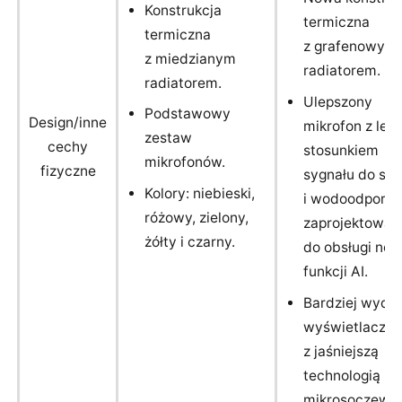
Konstrukcja
termiczna
termiczna
z grafenowym
z miedzianym
radiatorem.
radiatorem.
Ulepszony
Podstawowy
Design/inne
mikrofon z le
zestaw
cechy
stosunkiem
mikrofonów.
fizyczne
sygnału do sz
Kolory: niebieski,
i wodoodporno
różowy, zielony,
zaprojektowan
żółty i czarny.
do obsługi no
funkcji AI.
Bardziej wyda
wyświetlacz 
z jaśniejszą
technologią
mikrosoczewek