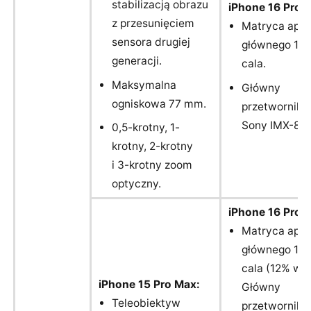
stabilizacją obrazu
iPhone 16 Pro:
z przesunięciem
Matryca apar
sensora drugiej
głównego 1/1
generacji.
cala.
Maksymalna
Główny
ogniskowa 77 mm.
przetwornik 
Sony IMX-80
0,5-krotny, 1-
krotny, 2-krotny
i 3-krotny zoom
optyczny.
iPhone 16 Pro 
Matryca apar
głównego 1/1,
cala (12% wię
iPhone 15 Pro Max:
Główny
Teleobiektyw
przetwornik 