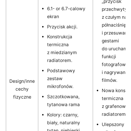
„przycisk
6.1- or 6.7-calowy
przechwytyw
ekran
z czułym na s
półnaciśnięc
Przycisk akcji.
i przesuwany
Konstrukcja
gestami
termiczna
do uruchamia
z miedzianym
funkcji
radiatorem.
fotografowan
Podstawowy
i nagrywania
zestaw
filmów.
Design/inne
mikrofonów.
cechy
Nowa konstru
Szczotkowana,
fizyczne
termiczna
tytanowa rama
z grafenowy
radiatorem.
Kolory: czarny,
biały, naturalny
Ulepszony
tytan, niebieski.