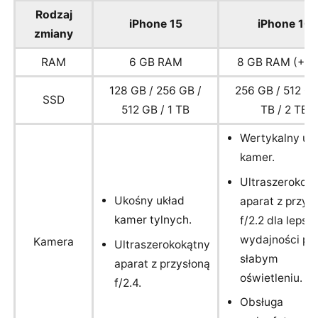
Rodzaj
iPhone 15
iPhone 16
zmiany
RAM
6 GB RAM
8 GB RAM (+3
128 GB / 256 GB /
256 GB / 512 GB
SSD
512 GB / 1 TB
TB / 2 TB
Wertykalny uk
kamer.
Ultraszerokok
Ukośny układ
aparat z przys
kamer tylnych.
f/2.2 dla lepsze
wydajności pr
Kamera
Ultraszerokokątny
słabym
aparat z przysłoną
oświetleniu.
f/2.4.
Obsługa