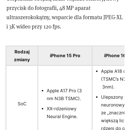
przycisk do fotografii, 48 MP aparat
ultraszerokokątny, wsparcie dla formatu JPEG-XL
i 3K wideo przy 120 fps.
Rodzaj
iPhone 15 Pro
iPhone 16 P
zmiany
Apple A18 ch
(TSMC’s N3E
3nm).
Apple A17 Pro (3
Ulepszony sil
nm N3B TSMC).
SoC
neuronowy
XX-rdzeniowy
ze „znacznie”
Neural Engine.
większą liczb
rdzeni do obs