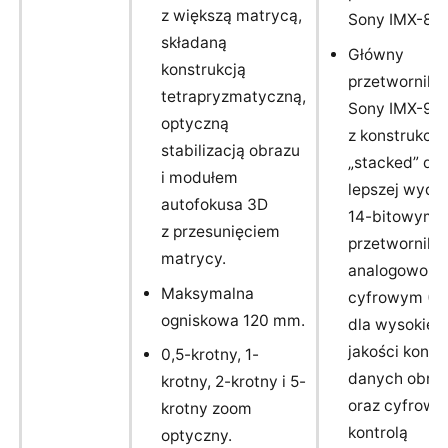
z większą matrycą,
Sony IMX-80
składaną
Główny
konstrukcją
przetwornik 
tetrapryzmatyczną,
Sony IMX-90
optyczną
z konstrukcją
stabilizacją obrazu
„stacked” dla
i modułem
lepszej wydaj
autofokusa 3D
14-bitowym
z przesunięciem
przetworniki
matrycy.
analogowo-
Maksymalna
cyfrowym (A
ogniskowa 120 mm.
dla wysokiej
jakości konwe
0,5-krotny, 1-
danych obra
krotny, 2-krotny i 5-
oraz cyfrową
krotny zoom
kontrolą
optyczny.