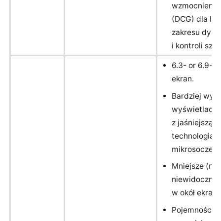
wzmocnienia
(DCG) dla le
zakresu dyna
i kontroli sz
6.3- or 6.9-c
ekran.
Bardziej wyd
wyświetlacz
z jaśniejszą
technologią
mikrosoczew
Mniejsze (ni
niewidoczne)
w okół ekranu
Pojemnościo