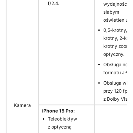
f/2.4.
wydajnością 
słabym
oświetleniu.
0,5-krotny, 1-
krotny, 2-krot
krotny zoom
optyczny.
Obsługa now
formatu JPEG
Obsługa wid
przy 120 fps
z Dolby Visio
Kamera
iPhone 15 Pro:
Teleobiektyw
z optyczną