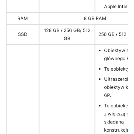
Apple Intellig
RAM
8 GB RAM
128 GB / 256 GB/ 512
SSD
256 GB / 512 GB
GB
Obiektyw apa
głównego 8P.
Teleobiektyw
Ultraszeroko
obiektyw ka
6P.
Teleobiektyw
z większą ma
składaną
konstrukcją