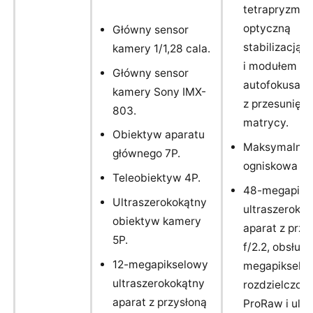
tetrapryzmat
optyczną
Główny sensor
stabilizacją 
kamery 1/1,28 cala.
i modułem
Główny sensor
autofokusa 3
kamery Sony IMX-
z przesunięc
803.
matrycy.
Obiektyw aparatu
Maksymalna
głównego 7P.
ogniskowa 1
Teleobiektyw 4P.
48-megapiks
Ultraszerokokątny
ultraszeroko
obiektyw kamery
aparat z przy
5P.
f/2.2, obsług
12-megapikselowy
megapikselo
ultraszerokokątny
rozdzielczośc
aparat z przysłoną
ProRaw i ule