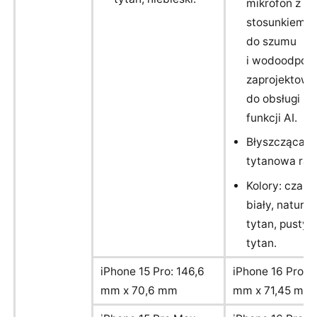
mikrofon z l
stosunkiem s
do szumu
i wodoodporn
zaprojektow
do obsługi n
funkcji AI.
Błyszcząca,
tytanowa ra
Kolory: czarny
biały, natural
tytan, pustyn
tytan.
iPhone 15 Pro: 146,6
iPhone 16 Pro: 
mm x 70,6 mm
mm x 71,45 mm