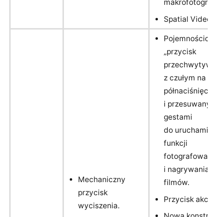
makrofotografi
Spatial Video.
Pojemnościow
„przycisk
przechwytywa
z czułym na sił
półnaciśnięci
i przesuwanym
gestami
do uruchamian
funkcji
fotografowani
i nagrywania
Mechaniczny
filmów.
przycisk
Przycisk akcji.
wyciszenia.
Nowa konstruk