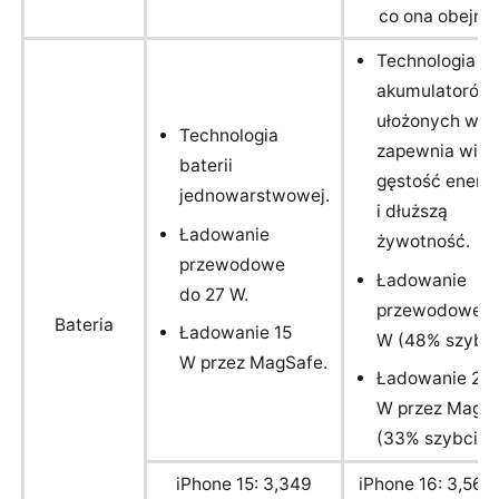
co ona obejmie
Technologia
akumulatorów
ułożonych w s
Technologia
zapewnia więk
baterii
gęstość energi
jednowarstwowej.
i dłuższą
Ładowanie
żywotność.
przewodowe
Ładowanie
do 27 W.
przewodowe d
Bateria
Ładowanie 15
W (48% szybci
W przez MagSafe.
Ładowanie 20
W przez MagS
(33% szybciej)
iPhone 15: 3,349
iPhone 16: 3,561