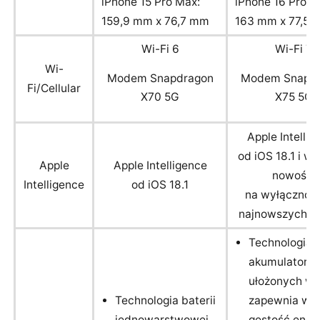
iPhone 15 Pro Max:
iPhone 16 Pro M
159,9 mm x 76,7 mm
163 mm x 77,5
Wi-Fi 6
Wi-Fi 7
Wi-
Modem Snapdragon
Modem Snapd
Fi/Cellular
X70 5G
X75 5G
Apple Intellig
od iOS 18.1 i w
Apple
Apple Intelligence
nowości
Intelligence
od iOS 18.1
na wyłączność
najnowszych mo
Technologia
akumulatoró
ułożonych w 
Technologia baterii
zapewnia wię
jednowarstwowej.
gęstość energ