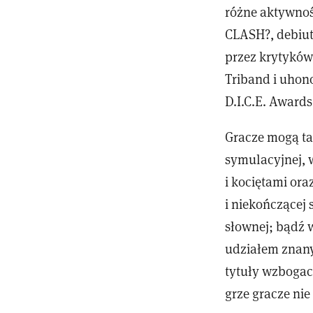
różne aktywnośc
CLASH?, debiut
przez krytykó
Triband i uhon
D.I.C.E. Awards
Gracze mogą ta
symulacyjnej, 
i kociętami oraz
i niekończącej 
słownej; bądź
udziałem znany
tytuły wzbogac
grze gracze ni