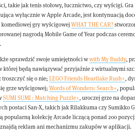
i, takie jak tenis stołowy, łucznictwo, czy wyścigi. G
ująca wyłącznie w Apple Arcade, jest kontynuacją doc
w komediowej gry wyścigowej
WHAT THE CAR?
stworzon
orowanej nagrodą Mobile Game of Year podczas ceremo
.
kże sprawdzić swoje umiejętności w
with My Buddy
, p
w której będą nawiązywać przyjaźnie z wirtualnymi sz
 troszczyć się o nie;
LEGO Friends Heartlake Rush+
, d
się grze wyścigowej;
Words of Wonders: Search+
, popul
 w
SUMI SUMI : Matching Puzzle+
, uroczej grze na dop
ch postaci San-X, takich jak Rilakkuma czy Sumikko 
ą popularną kolekcję Arcade liczącą ponad 200 pozycj
e znajdą reklam ani mechanizmu zakupów w aplikacji.