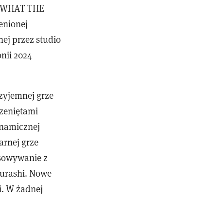
ra WHAT THE
enionej
ej przez studio
nii 2024
rzyjemnej grze
czeniętami
ynamicznej
arnej grze
asowywanie z
Gurashi. Nowe
i. W żadnej