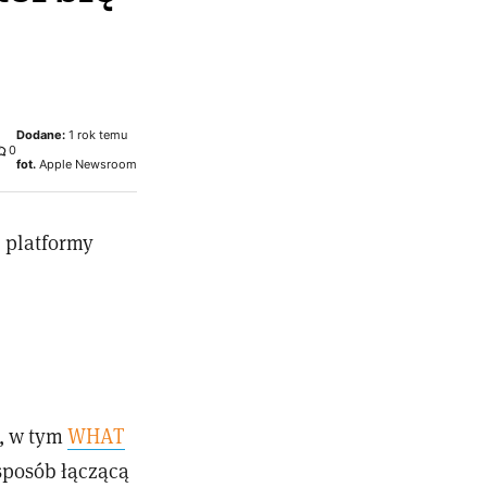
Dodane:
1 rok temu
0
fot.
Apple Newsroom
j platformy
r, w tym
WHAT
sposób łączącą