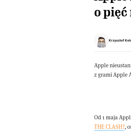
o pięć
Krzysztof Koł
Apple nieustan
z grami Apple 
Od 1 maja Appl
THE CLASH?
, 