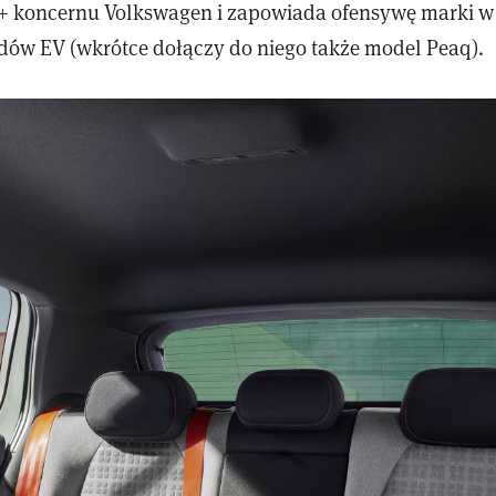
+ koncernu Volkswagen i zapowiada ofensywę marki w
dów EV (wkrótce dołączy do niego także model Peaq).