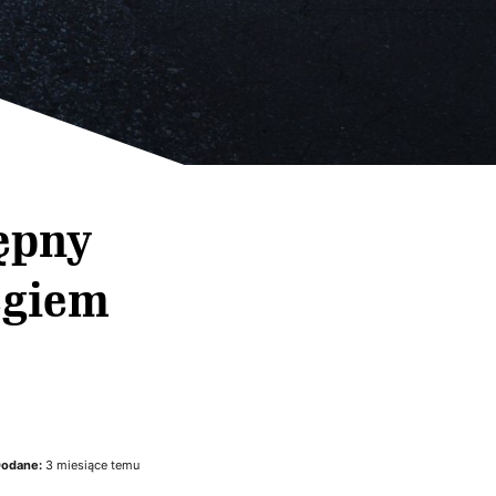
ępny
ęgiem
odane:
3 miesiące temu