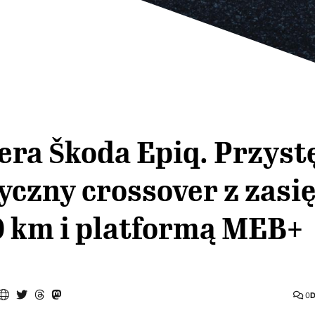
era Škoda Epiq. Przyst
yczny crossover z zasi
0 km i platformą MEB+
0
D