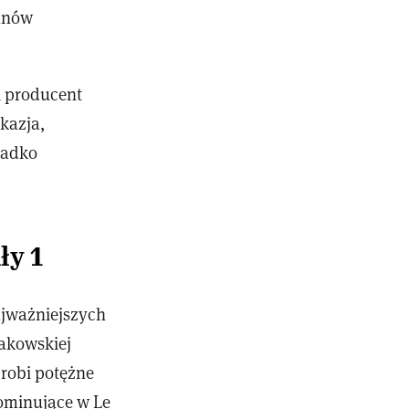
fanów
i producent
kazja,
zadko
ły 1
ajważniejszych
dakowskiej
 robi potężne
ominujące w Le