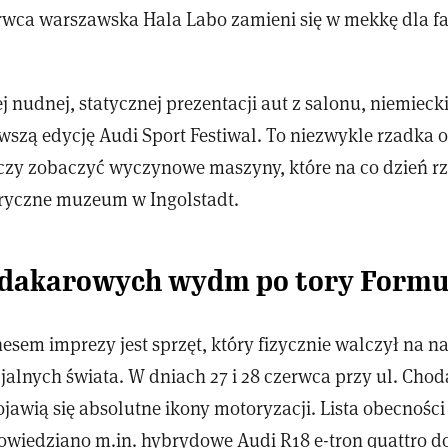
rwca warszawska Hala Labo zamieni się w mekkę dla 
j nudnej, statycznej prezentacji aut z salonu, niemieck
wszą edycję Audi Sport Festiwal. To niezwykle rzadka o
czy zobaczyć wyczynowe maszyny, które na co dzień r
ryczne muzeum w Ingolstadt.
dakarowych wydm po tory Formu
em imprezy jest sprzęt, który fizycznie walczył na n
jalnych świata. W dniach 27 i 28 czerwca przy ul. Cho
awią się absolutne ikony motoryzacji. Lista obecności
owiedziano m.in. hybrydowe Audi R18 e-tron quattro d