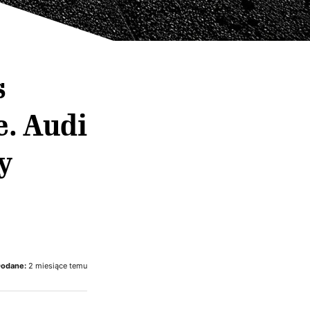
s
e. Audi
y
odane:
2 miesiące temu