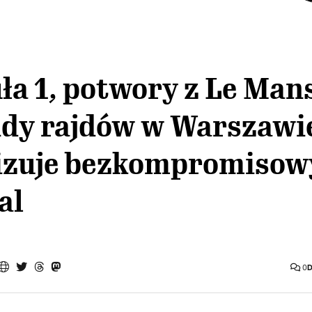
a 1, potwory z Le Man
ndy rajdów w Warszawi
izuje bezkompromisow
al
0
D