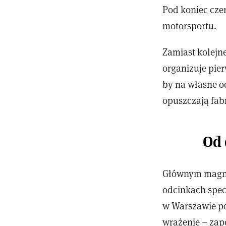
Pod koniec cze
motorsportu.
Zamiast kolejne
organizuje pier
by na własne o
opuszczają fab
Od 
Głównym magnes
odcinkach spec
w Warszawie poj
wrażenie – zap