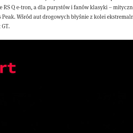
 RS Q e-tron, a dla purystów i fanów klasyki – mityczn
s Peak. Wśród aut drogowych błyśnie z kolei ekstremal
 GT.