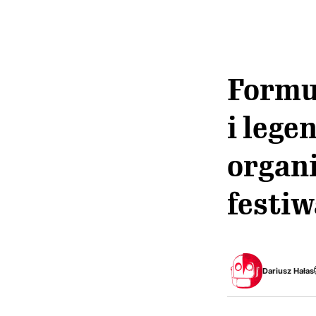
Formuł
i lege
organ
festiw
Dariusz Hałas