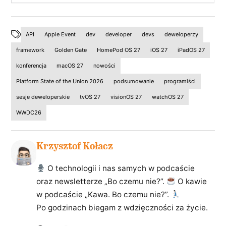
API
Apple Event
dev
developer
devs
deweloperzy
framework
Golden Gate
HomePod OS 27
iOS 27
iPadOS 27
konferencja
macOS 27
nowości
Platform State of the Union 2026
podsumowanie
programiści
sesje deweloperskie
tvOS 27
visionOS 27
watchOS 27
WWDC26
Krzysztof Kołacz
O technologii i nas samych w podcaście
oraz newsletterze „Bo czemu nie?”.
O kawie
w podcaście „Kawa. Bo czemu nie?”.
Po godzinach biegam z wdzięczności za życie.