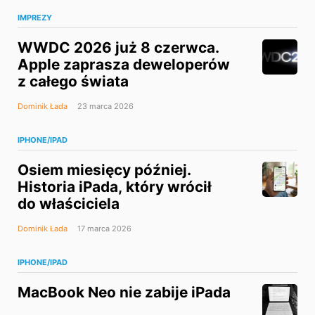
IMPREZY
WWDC 2026 już 8 czerwca.
Apple zaprasza deweloperów
z całego świata
Dominik Łada
23 marca 2026
IPHONE/IPAD
Osiem miesięcy później.
Historia iPada, który wrócił
do właściciela
Dominik Łada
17 marca 2026
IPHONE/IPAD
MacBook Neo nie zabije iPada