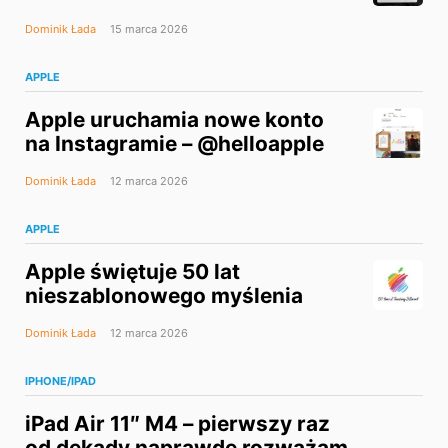
Dominik Łada
15 marca 2026
APPLE
Apple uruchamia nowe konto
na Instagramie – @helloapple
Dominik Łada
12 marca 2026
APPLE
Apple świętuje 50 lat
nieszablonowego myślenia
Dominik Łada
12 marca 2026
IPHONE/IPAD
iPad Air 11″ M4 – pierwszy raz
od dekady naprawdę rozważam