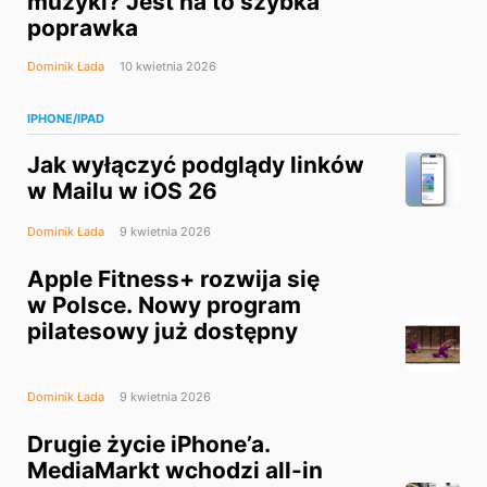
muzyki? Jest na to szybka
poprawka
Dominik Łada
10 kwietnia 2026
IPHONE/IPAD
Jak wyłączyć podglądy linków
w Mailu w iOS 26
Dominik Łada
9 kwietnia 2026
Apple Fitness+ rozwija się
w Polsce. Nowy program
pilatesowy już dostępny
Dominik Łada
9 kwietnia 2026
Drugie życie iPhone’a.
MediaMarkt wchodzi all-in