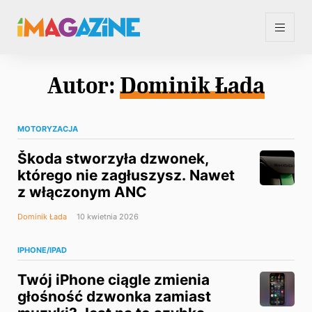
Autor:
Dominik Łada
MOTORYZACJA
Škoda stworzyła dzwonek,
którego nie zagłuszysz. Nawet
z włączonym ANC
Dominik Łada
10 kwietnia 2026
IPHONE/IPAD
Twój iPhone ciągle zmienia
głośność dzwonka zamiast