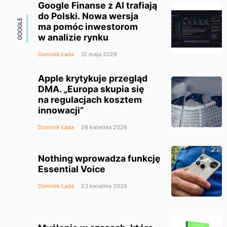
Google Finanse z AI trafiają
do Polski. Nowa wersja
GOOGLE
ma pomóc inwestorom
w analizie rynku
Dominik Łada
12 maja 2026
Apple krytykuje przegląd
DMA. „Europa skupia się
na regulacjach kosztem
innowacji”
Dominik Łada
28 kwietnia 2026
Nothing wprowadza funkcję
Essential Voice
Dominik Łada
23 kwietnia 2026