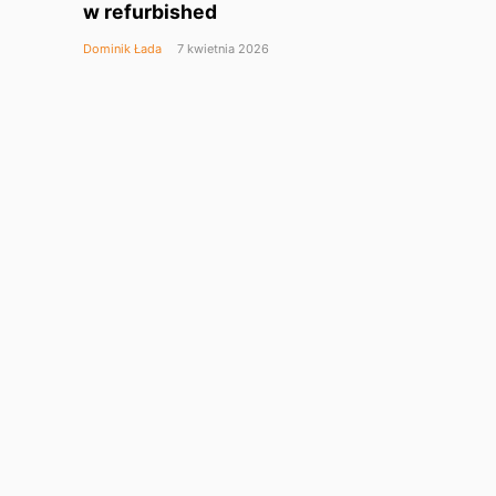
w refurbished
Dominik Łada
7 kwietnia 2026
Nothing Phone (4a) Pro –
gdy telefon za 2099 zł
GOOGLE
wygląda jak flagowiec
Dominik Łada
30 marca 2026
DJI Avata 360: nowy wymiar
immersyjnego latania FPV
Dominik Łada
27 marca 2026
Aktualizacje iOS 26.4, iPadOS
26.4, macOS 26.4, watchOS
APPLE TV
26.4, tvOS 26.4, visionOS
26.4