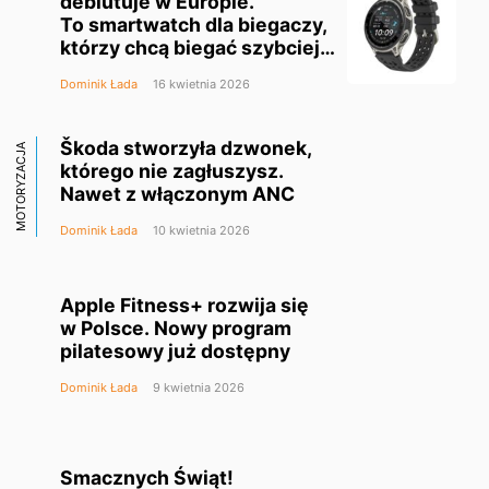
debiutuje w Europie.
To smartwatch dla biegaczy,
którzy chcą biegać szybciej
i mądrzej
Dominik Łada
16 kwietnia 2026
Škoda stworzyła dzwonek,
MOTORYZACJA
którego nie zagłuszysz.
Nawet z włączonym ANC
Dominik Łada
10 kwietnia 2026
Apple Fitness+ rozwija się
w Polsce. Nowy program
pilatesowy już dostępny
Dominik Łada
9 kwietnia 2026
Smacznych Świąt!