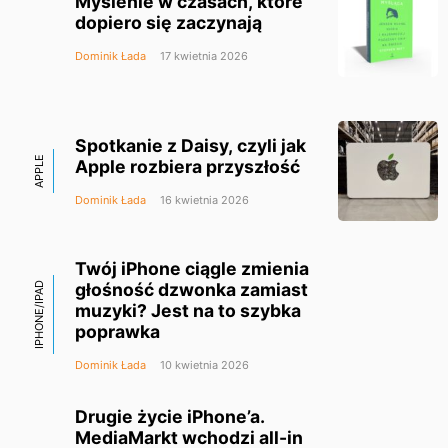
Myślenie w czasach, które
dopiero się zaczynają
Dominik Łada
17 kwietnia 2026
Spotkanie z Daisy, czyli jak
APPLE
Apple rozbiera przyszłość
Dominik Łada
16 kwietnia 2026
Twój iPhone ciągle zmienia
głośność dzwonka zamiast
IPHONE/IPAD
muzyki? Jest na to szybka
poprawka
Dominik Łada
10 kwietnia 2026
Drugie życie iPhone’a.
MediaMarkt wchodzi all-in