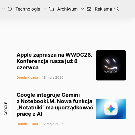
Technologie
Archiwum
Reklama
Apple zaprasza na WWDC26.
Konferencja rusza już 8
czerwca
Dominik Łada
18 maja 2026
Google integruje Gemini
z NotebookLM. Nowa funkcja
GOOGLE
„Notatniki” ma uporządkować
pracę z AI
Dominik Łada
12 maja 2026