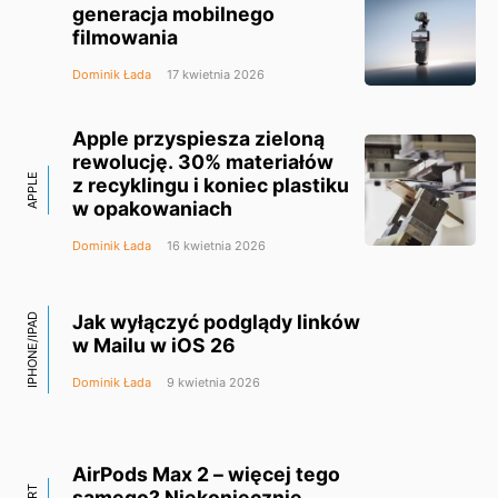
generacja mobilnego
filmowania
Dominik Łada
17 kwietnia 2026
Apple przyspiesza zieloną
rewolucję. 30% materiałów
APPLE
z recyklingu i koniec plastiku
w opakowaniach
Dominik Łada
16 kwietnia 2026
Jak wyłączyć podglądy linków
IPHONE/IPAD
w Mailu w iOS 26
Dominik Łada
9 kwietnia 2026
AirPods Max 2 – więcej tego
samego? Niekoniecznie