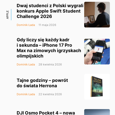
Dwaj studenci z Polski wygrali
konkurs Apple Swift Student
APPLE
Challenge 2026
Dominik Łada
11 maja 2026
Gdy liczy się każdy kadr
i sekunda – iPhone 17 Pro
Max na zimowych igrzyskach
olimpijskich
Dominik Łada
28 kwietnia 2026
Tajne godziny – powrót
do świata Herrona
Dominik Łada
22 kwietnia 2026
DJI Osmo Pocket 4 – nowa