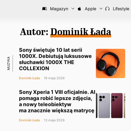
Magazyn
Apple
Lifestyle
Autor:
Dominik Łada
Sony świętuje 10 lat serii
1000X. Debiutują luksusowe
MUZYKA
słuchawki 1000X THE
COLLEXION
Dominik Łada
19 maja 2026
Sony Xperia 1 VIII oficjalnie. AI
pomaga robić lepsze zdjęcia,
a nowy teleobiektyw
ma znacznie większą matrycę
Dominik Łada
13 maja 2026