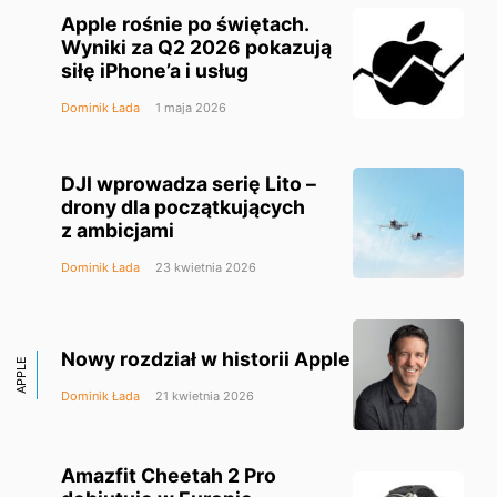
Apple rośnie po świętach.
Wyniki za Q2 2026 pokazują
siłę iPhone’a i usług
Dominik Łada
1 maja 2026
DJI wprowadza serię Lito –
drony dla początkujących
z ambicjami
Dominik Łada
23 kwietnia 2026
Nowy rozdział w historii Apple
APPLE
Dominik Łada
21 kwietnia 2026
Amazfit Cheetah 2 Pro