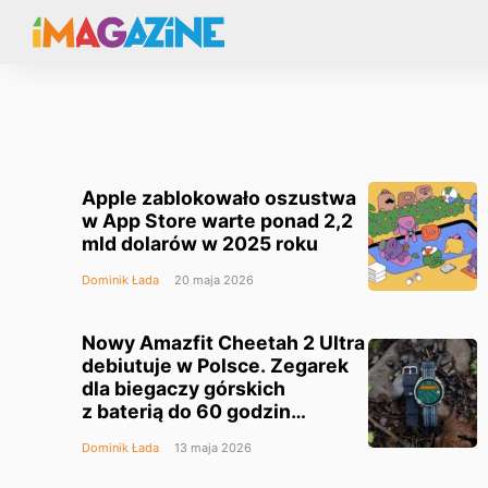
Apple zablokowało oszustwa
w App Store warte ponad 2,2
mld dolarów w 2025 roku
Dominik Łada
20 maja 2026
Nowy Amazfit Cheetah 2 Ultra
debiutuje w Polsce. Zegarek
dla biegaczy górskich
z baterią do 60 godzin
w trybie GPS
Dominik Łada
13 maja 2026