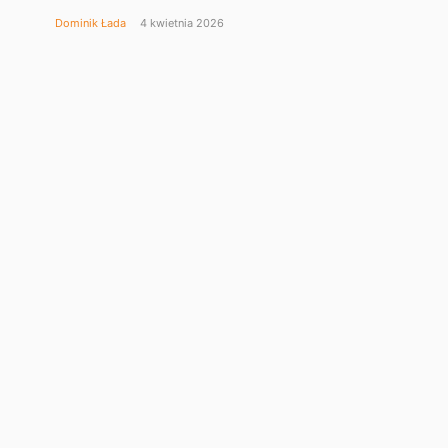
Dominik Łada
4 kwietnia 2026
Netflix po polsku. 10 lat
później – i dopiero się
rozkręca
Dominik Łada
30 marca 2026
Apple udostępniło nowe
AKTUALNOŚCI
firmware dla AirPods Pro 3
i innych modeli
Dominik Łada
25 marca 2026
WWDC 2026 już 8 czerwca.
Apple zaprasza deweloperów
IMPREZY
z całego świata