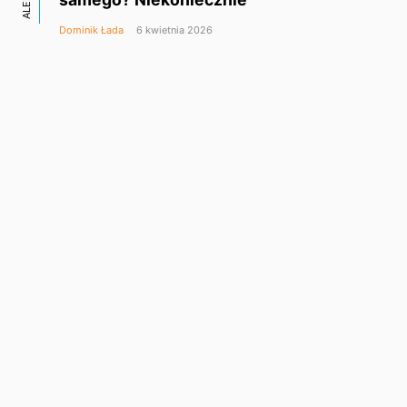
ALERT
Dominik Łada
6 kwietnia 2026
Netflix stawia na Polskę.
Warszawski hub
KINO
technologiczny rośnie w siłę
Dominik Łada
30 marca 2026
Nowa aplikacja ułatwia
śledzenie faktur w KSeF.
GOOGLE
Na razie tylko Android, iOS
w drodze
Dominik Łada
26 marca 2026
Apple wchodzi głębiej
w segment firm. Nowa
APPLE
platforma Apple Business
łączy wszystko w jednym