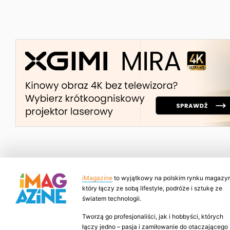
iMagazine
to wyjątkowy na polskim rynku magazyn
który łączy ze sobą lifestyle, podróże i sztukę ze
światem technologii.
Tworzą go profesjonaliści, jak i hobbyści, których
łączy jedno – pasja i zamiłowanie do otaczającego