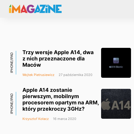
Trzy wersje Apple A14, dwa
IPHONE/IPAD
z nich przeznaczone dla
Maców
Wojtek Pietrusiewicz
27 października 2020
Apple A14 zostanie
pierwszym, mobilnym
IPHONE/IPAD
procesorem opartym na ARM,
który przekroczy 3GHz?
Krzysztof Kołacz
16 marca 2020