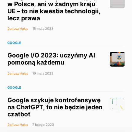
w Polsce, ani w żadnym kraju
UE – to nie kwestia technologii,
lecz prawa
Dariusz Hałas
15 maja 2023
GOOGLE
Google I/O 2023: uczyńmy AI
pomocną każdemu
Dariusz Hałas
10 maja 2023
GOOGLE
Google szykuje kontrofensywę
na ChatGPT, to nie będzie jeden
czatbot
Dariusz Hałas
7 lutego 2023