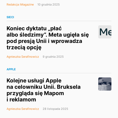
Redakcja iMagazine
10 grudnia 2025
SIECI
Koniec dyktatu „płać
albo śledzimy”. Meta ugięła się
pod presją Unii i wprowadza
trzecią opcję
Agnieszka Serafinowicz
9 grudnia 2025
APPLE
Kolejne usługi Apple
na celowniku Unii. Bruksela
przygląda się Mapom
i reklamom
Agnieszka Serafinowicz
28 listopada 2025