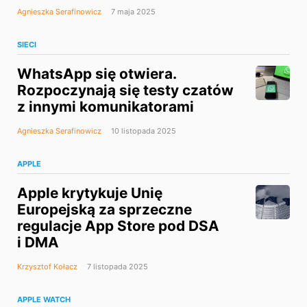
Agnieszka Serafinowicz
7 maja 2025
SIECI
WhatsApp się otwiera.
Rozpoczynają się testy czatów
z innymi komunikatorami
Agnieszka Serafinowicz
10 listopada 2025
APPLE
Apple krytykuje Unię
Europejską za sprzeczne
regulacje App Store pod DSA
i DMA
Krzysztof Kołacz
7 listopada 2025
APPLE WATCH