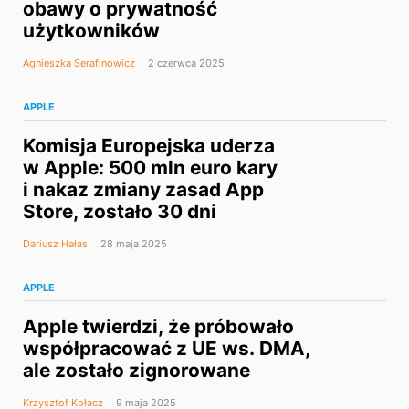
obawy o prywatność
użytkowników
Agnieszka Serafinowicz
2 czerwca 2025
APPLE
Komisja Europejska uderza
w Apple: 500 mln euro kary
i nakaz zmiany zasad App
Store, zostało 30 dni
Dariusz Hałas
28 maja 2025
APPLE
Apple twierdzi, że próbowało
współpracować z UE ws. DMA,
ale zostało zignorowane
Krzysztof Kołacz
9 maja 2025