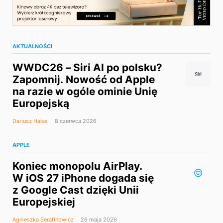
AKTUALNOŚCI
WWDC26 – Siri AI po polsku?
Zapomnij. Nowość od Apple
na razie w ogóle ominie Unię
Europejską
Dariusz Hałas
8 czerwca 2026
APPLE
Koniec monopolu AirPlay.
W iOS 27 iPhone dogada się
z Google Cast dzięki Unii
Europejskiej
Agnieszka Serafinowicz
26 maja 2026