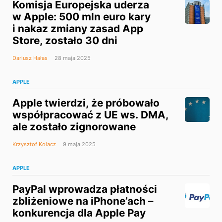
Komisja Europejska uderza
w Apple: 500 mln euro kary
i nakaz zmiany zasad App
Store, zostało 30 dni
Dariusz Hałas
28 maja 2025
APPLE
Apple twierdzi, że próbowało
współpracować z UE ws. DMA,
ale zostało zignorowane
Krzysztof Kołacz
9 maja 2025
APPLE
PayPal wprowadza płatności
zbliżeniowe na iPhone’ach –
konkurencja dla Apple Pay