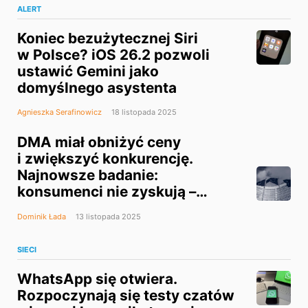
ALERT
Koniec bezużytecznej Siri
w Polsce? iOS 26.2 pozwoli
ustawić Gemini jako
domyślnego asystenta
Agnieszka Serafinowicz
18 listopada 2025
DMA miał obniżyć ceny
i zwiększyć konkurencję.
Najnowsze badanie:
konsumenci nie zyskują –
a tracą bezpieczeństwo
Dominik Łada
13 listopada 2025
i wygodę
SIECI
WhatsApp się otwiera.
Rozpoczynają się testy czatów