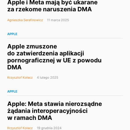
Apple i Meta mają być ukarane
za rzekome naruszenia DMA
Agnieszka Serafinowicz
11 marca 2025
APPLE
Apple zmuszone
do zatwierdzenia aplikacji
pornograficznej w UE z powodu
DMA
Krzysztof Kołacz
4 lutego 2025
APPLE
Apple: Meta stawia nierozsądne
żądania interoperacyjności
w ramach DMA
Krzysztof Kołacz
19 grudnia 2024