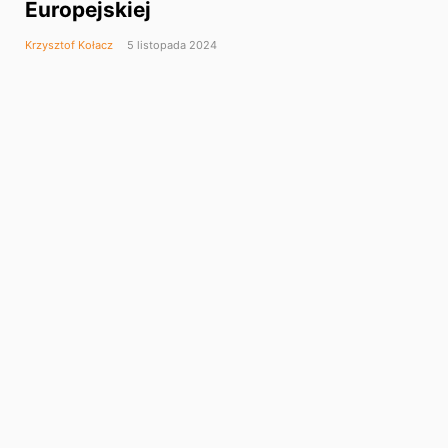
Europejskiej
Krzysztof Kołacz
5 listopada 2024
APPLE
Europejska Organizacja
Konsumencka o łamaniu DMA
przez big techy
Krzysztof Kołacz
5 września 2024
APPLE
Microsoft twierdzi, że Apple
uniemożliwia istnienie Cloud
Gamingu
Krzysztof Kołacz
5 września 2024
APPLE