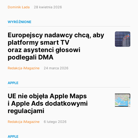
Dominik Łada
28 kwietnia 2026
WYRÓŻNIONE
Europejscy nadawcy chcą, aby
platformy smart TV
oraz asystenci głosowi
podlegali DMA
Redakcja iMagazine
24 marca 2026
APPLE
UE nie objęła Apple Maps
i Apple Ads dodatkowymi
regulacjami
Redakcja iMagazine
6 lutego 2026
APPLE