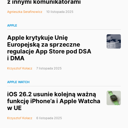
z innymi komunikatorami
Agnieszka Serafinowicz
10 listopada 2025
APPLE
Apple krytykuje Unię
Europejską za sprzeczne
regulacje App Store pod DSA
i DMA
Krzysztof Kołacz
7 listopada 2025
APPLE WATCH
iOS 26.2 usunie kolejną ważną
funkcję iPhone’a i Apple Watcha
w UE
Krzysztof Kołacz
6 listopada 2025