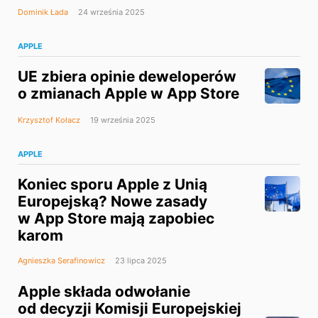
Dominik Łada
24 września 2025
APPLE
UE zbiera opinie deweloperów
o zmianach Apple w App Store
Krzysztof Kołacz
19 września 2025
APPLE
Koniec sporu Apple z Unią
Europejską? Nowe zasady
w App Store mają zapobiec
karom
Agnieszka Serafinowicz
23 lipca 2025
Apple składa odwołanie
od decyzji Komisji Europejskiej