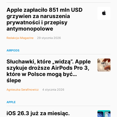
Apple zapłaciło 851 mln USD
grzywien za naruszenia
prywatności i przepisy
antymonopolowe
Redakcja iMagazine
29 stycznia 2026
AIRPODS
Słuchawki, które „widzą”. Apple
szykuje droższe AirPods Pro 3,
które w Polsce mogą być…
ślepe
Agnieszka Serafinowicz
4 stycznia 2026
APPLE
iOS 26.3 już za miesiąc.