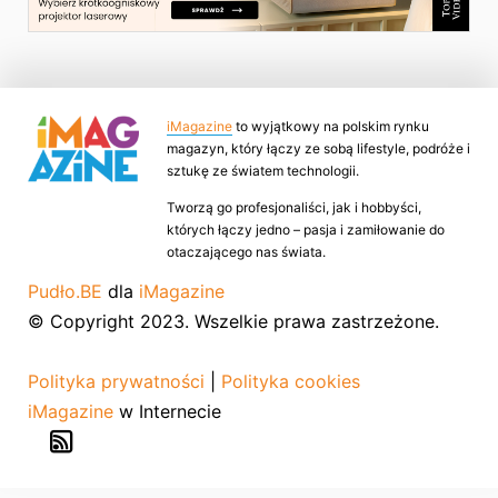
iMagazine
to wyjątkowy na polskim rynku
magazyn, który łączy ze sobą lifestyle, podróże i
sztukę ze światem technologii.
Tworzą go profesjonaliści, jak i hobbyści,
których łączy jedno – pasja i zamiłowanie do
otaczającego nas świata.
Pudło.BE
dla
iMagazine
© Copyright 2023. Wszelkie prawa zastrzeżone.
Polityka prywatności
|
Polityka cookies
iMagazine
w Internecie