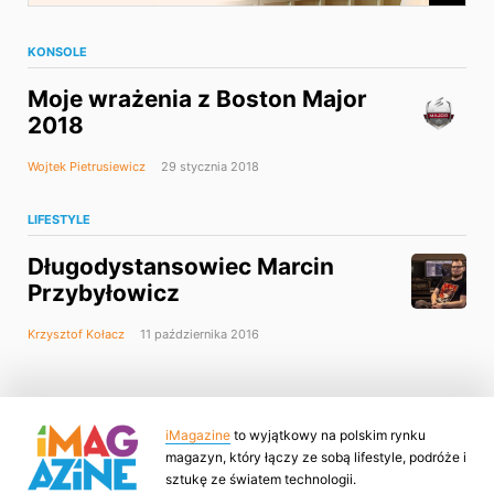
KONSOLE
Moje wrażenia z Boston Major
2018
Wojtek Pietrusiewicz
29 stycznia 2018
LIFESTYLE
Długodystansowiec Marcin
Przybyłowicz
Krzysztof Kołacz
11 października 2016
iMagazine
to wyjątkowy na polskim rynku
magazyn, który łączy ze sobą lifestyle, podróże i
sztukę ze światem technologii.