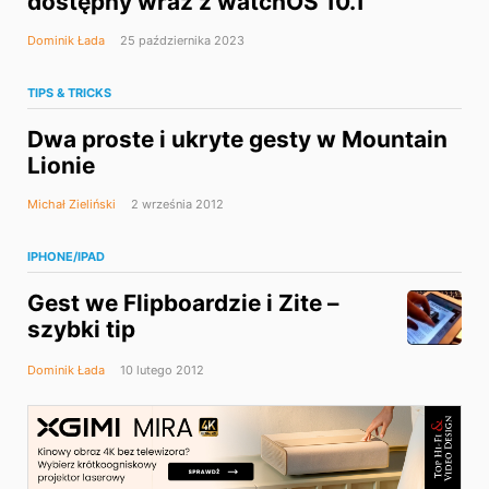
dostępny wraz z watchOS 10.1
Dominik Łada
25 października 2023
TIPS & TRICKS
Dwa proste i ukryte gesty w Mountain
Lionie
Michał Zieliński
2 września 2012
IPHONE/IPAD
Gest we Flipboardzie i Zite –
szybki tip
Dominik Łada
10 lutego 2012