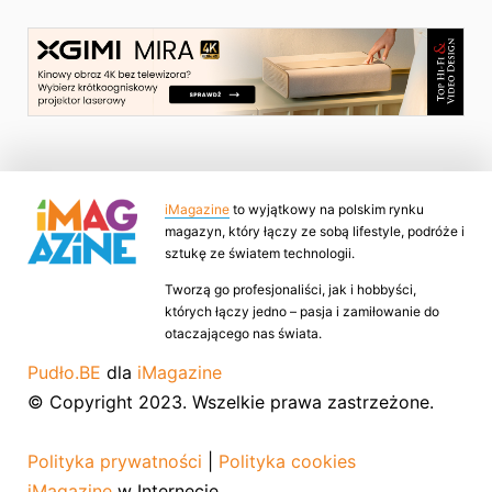
iMagazine
to wyjątkowy na polskim rynku
magazyn, który łączy ze sobą lifestyle, podróże i
sztukę ze światem technologii.
Tworzą go profesjonaliści, jak i hobbyści,
których łączy jedno – pasja i zamiłowanie do
otaczającego nas świata.
Pudło.BE
dla
iMagazine
© Copyright 2023. Wszelkie prawa zastrzeżone.
Polityka prywatności
|
Polityka cookies
iMagazine
w Internecie