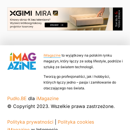
iMagazine
to wyjątkowy na polskim rynku
magazyn, który łączy ze sobą lifestyle, podróże i
sztukę ze światem technologii.
Tworzą go profesjonaliści, jak i hobbyści,
których łączy jedno – pasja i zamiłowanie do
otaczającego nas świata.
Pudło.BE
dla
iMagazine
© Copyright 2023. Wszelkie prawa zastrzeżone.
Polityka prywatności
|
Polityka cookies
iMagazine
w Internecie