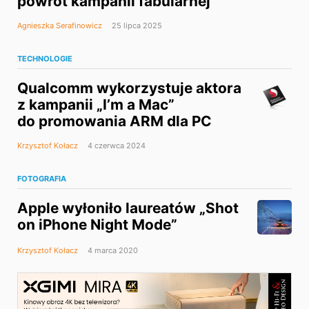
powrót kampanii fabularnej
Agnieszka Serafinowicz
25 lipca 2025
TECHNOLOGIE
Qualcomm wykorzystuje aktora
z kampanii „I’m a Mac”
do promowania ARM dla PC
Krzysztof Kołacz
4 czerwca 2024
FOTOGRAFIA
Apple wyłoniło laureatów „Shot
on iPhone Night Mode”
Krzysztof Kołacz
4 marca 2020