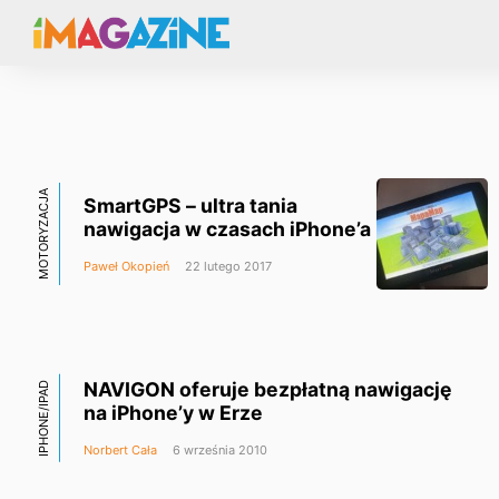
MOTORYZACJA
SmartGPS – ultra tania
nawigacja w czasach iPhone’a
Paweł Okopień
22 lutego 2017
NAVIGON oferuje bezpłatną nawigację
IPHONE/IPAD
na iPhone’y w Erze
Norbert Cała
6 września 2010