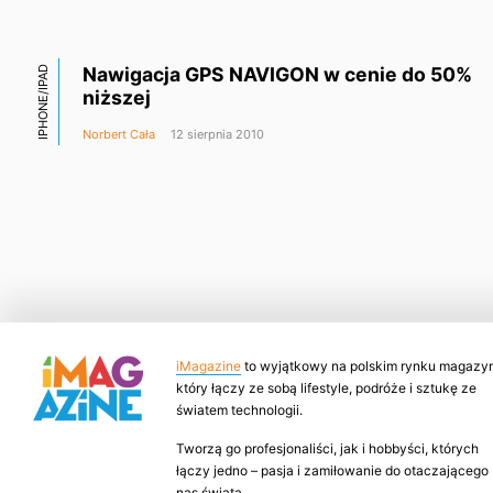
Nawigacja GPS NAVIGON w cenie do 50%
IPHONE/IPAD
niższej
Norbert Cała
12 sierpnia 2010
iMagazine
to wyjątkowy na polskim rynku magazyn
który łączy ze sobą lifestyle, podróże i sztukę ze
światem technologii.
Tworzą go profesjonaliści, jak i hobbyści, których
łączy jedno – pasja i zamiłowanie do otaczającego
nas świata.