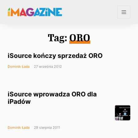
Tag:
ORO
iSource kończy sprzedaż ORO
Dominik Łada
27 września 2012
iSource wprowadza ORO dla
iPadów
Dominik Łada
29 sierpnia 2011