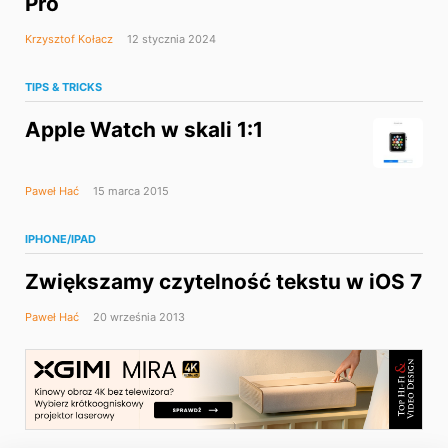
Pro
Krzysztof Kołacz
12 stycznia 2024
TIPS & TRICKS
Apple Watch w skali 1:1
Paweł Hać
15 marca 2015
IPHONE/IPAD
Zwiększamy czytelność tekstu w iOS 7
Paweł Hać
20 września 2013