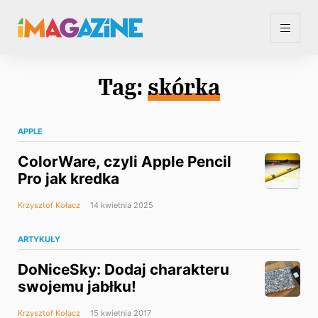
Tag:
skórka
APPLE
ColorWare, czyli Apple Pencil
Pro jak kredka
Krzysztof Kołacz
14 kwietnia 2025
ARTYKUŁY
DoNiceSky: Dodaj charakteru
swojemu jabłku!
Krzysztof Kołacz
15 kwietnia 2017